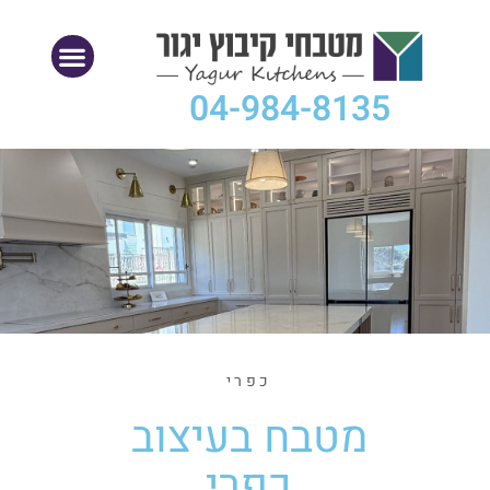
04-984-8135
כפרי
מטבח בעיצוב
כפרי