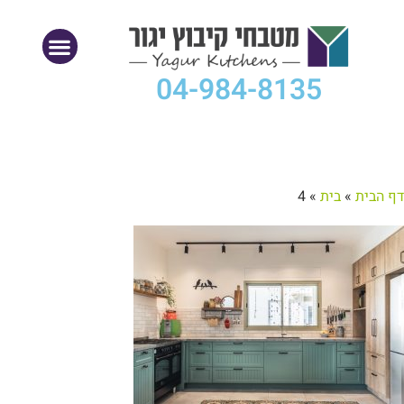
04-984-8135
דף הבית
»
בית
»
4