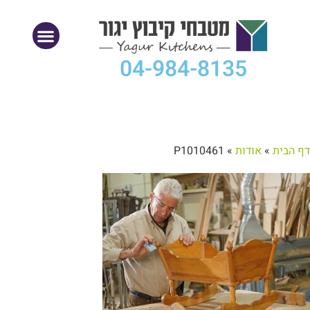
04-984-8135
דף הבית
»
אודות
»
P1010461