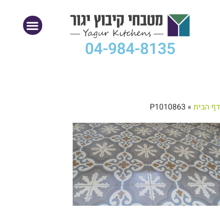
04-984-8135
דף הבית
»
P1010863