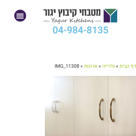
04-984-8135
דף הבית
»
גלרייה
»
ארונות
»
IMG_11308