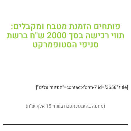
מבצע מיוחד למזמינים מטבח עד חג
הפסח!
פותחים הזמנת מטבח ומקבלים:
תווי רכישה בסך 2000 ש"ח ברשת
סניפי הסטופמרקט
השאירו פרטים ונחזור
בשליחת הטופס אני מסכים לקבל הצעות משתלמות
ממטבחי קיבוץ יגור בלבד. אנו מתחייבים שלא להעביר את
אליכם...
פרטי הקשר שלכם לכל גורם שהוא.
[contact-form-7 id="3656" title="המזווה עלינו"]
(מותנה בהזמנת מטבח בשווי 15 אלף ש"ח)